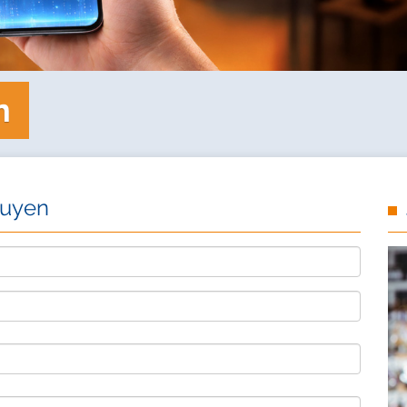
n
guyen