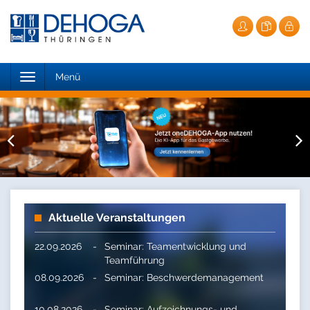
Toggle
Menü
navigation
Aktuelle Veranstaltungen
22.09.2026
-
Seminar: Teamentwicklung und
Teamführung
08.09.2026
-
Seminar: Beschwerdemanagement
10.08.2026
-
Seminar: Aufzeichnungs- und