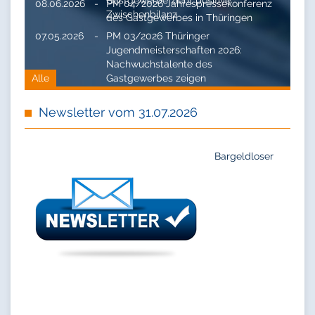
08.06.2026
-
PM 04/2026 Jahrespressekonferenz
Zwischenbilanz
des Gastgewerbes in Thüringen
07.05.2026
-
PM 03/2026 Thüringer
Jugendmeisterschaften 2026:
Nachwuchstalente des
Alle
Gastgewerbes zeigen
Spitzenleistungen
Newsletter vom 31.07.2026
Bargeldloser