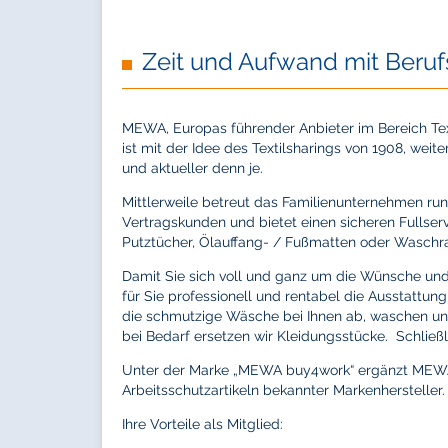
Zeit und Aufwand mit Beruf
MEWA, Europas führender Anbieter im Bereich T
ist mit der Idee des Textilsharings von 1908, weite
und aktueller denn je.
Mittlerweile betreut das Familienunternehmen ru
Vertragskunden und bietet einen sicheren Fullserv
Putztücher, Ölauffang- / Fußmatten oder Wasch
Damit Sie sich voll und ganz um die Wünsche un
für Sie professionell und rentabel die Ausstattun
die schmutzige Wäsche bei Ihnen ab, waschen un
bei Bedarf ersetzen wir Kleidungsstücke. Schließl
Unter der Marke „MEWA buy4work“ ergänzt MEWA 
Arbeitsschutzartikeln bekannter Markenhersteller.
Ihre Vorteile als Mitglied: