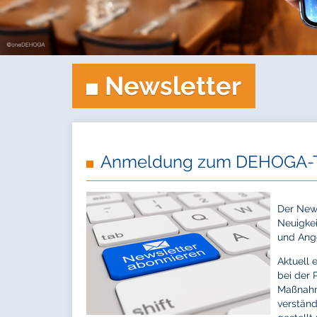
Newsletter
Anmeldung zum DEHOGA-T
Der News
Neuigkei
und Ang
Aktuell 
bei der 
Maßnahm
verständ