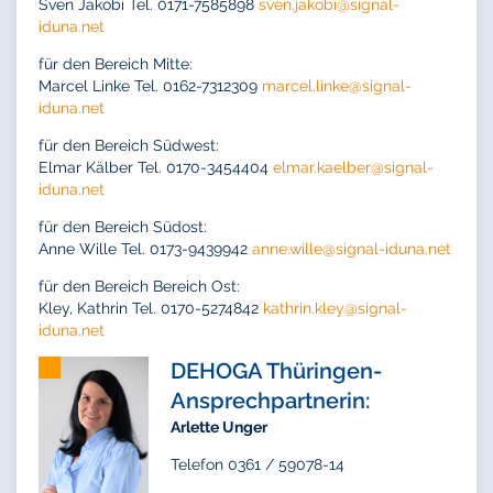
Sven Jakobi Tel. 0171-7585898
sven.jakobi@
signal-
iduna.net
für den Bereich Mitte:
Marcel Linke Tel. 0162-7312309
marcel.linke@
signal-
iduna.net
für den Bereich Südwest:
Elmar Kälber Tel. 0170-3454404
elmar.kaelber@
signal-
iduna.net
für den Bereich Südost:
Anne Wille Tel. 0173-9439942
anne.wille@
signal-iduna.net
für den Bereich Bereich Ost:
Kley, Kathrin Tel. 0170-5274842
kathrin.kley@
signal-
iduna.net
DEHOGA Thüringen-
Ansprechpartnerin:
Arlette Unger
Telefon 0361 / 59078-14