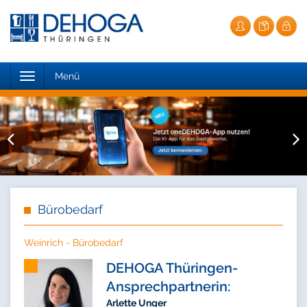
Toggle
Menü
navigation
Bürobedarf
Weinrich - Bürobedarf
DEHOGA Thüringen-
Ansprechpartnerin:
Arlette Unger